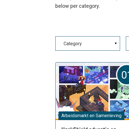
below per category.
0
Arbeidsmarkt en Samenleving