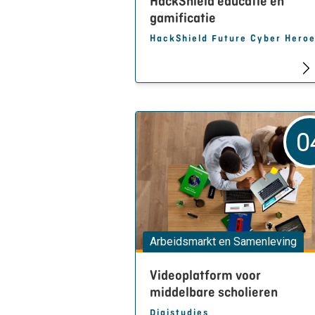
HackShield educatie en
gamificatie
HackShield Future Cyber Hero
0
Arbeidsmarkt en Samenleving
Videoplatform voor
middelbare scholieren
Digistudies