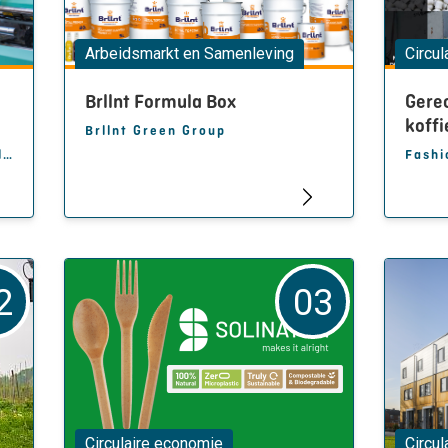
Arbeidsmarkt en Samenleving
Circu
Brllnt Formula Box
Gere
koff
Brllnt Green Group
Formal - Compact Injection Molding
Fashi
2
03
Circulaire economie
Circu