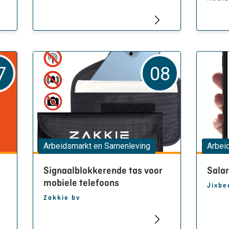
7
08
Arbeidsmarkt en Samenleving
Arbei
Signaalblokkerende tas voor
Sala
mobiele telefoons
Jixbe
Zakkie bv