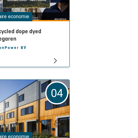
laire economie
cycled dope dyed
iegaren
onPower BV
04
laire economie