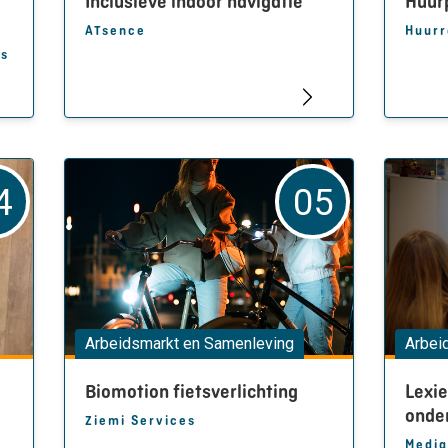
Inclusieve indoor navigatie
Huurp
ATsence
es
4
05
Arbeidsmarkt en Samenleving
Arbei
Biomotion fietsverlichting
Lexie
onde
Ziemi Services
Media