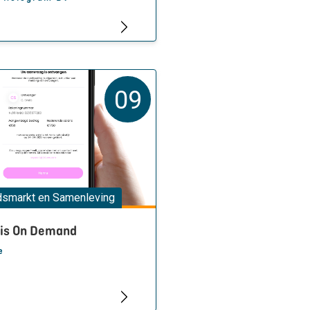
09
dsmarkt en Samenleving
ris On Demand
e