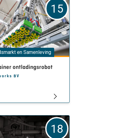
15
dsmarkt en Samenleving
iner ontladingsrobot
works BV
18