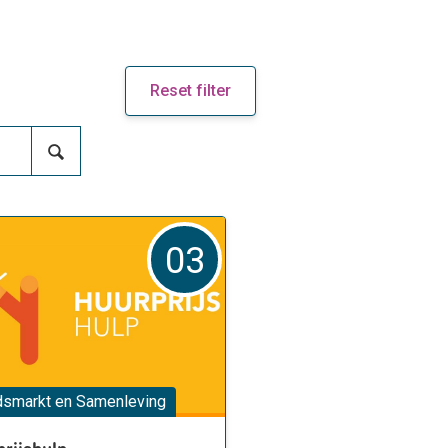
Reset filter
03
dsmarkt en Samenleving