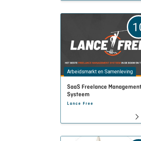
1
Arbeidsmarkt en Samenleving
SaaS Freelance Managemen
Systeem
Lance Free