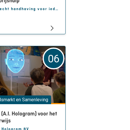
rijshulp
Huurrecht handhaving voor iedereen
06
dsmarkt en Samenleving
 (A.I. Hologram) voor het
rwijs
 Hologram BV