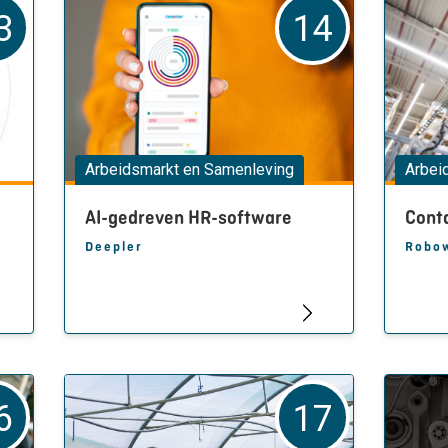
3
14
Arbeidsmarkt en Samenleving
Arbei
AI-gedreven HR-software
Conta
Deepler
Robo
6
17