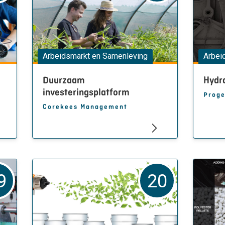
Arbeidsmarkt en Samenleving
Arbei
Duurzaam
Hydra
investeringsplatform
Proge
Corekees Management
9
20