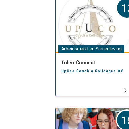
1
Arbeidsmarkt en Samenleving
TalentConnect
UpUco Coach a Colleague BV
1