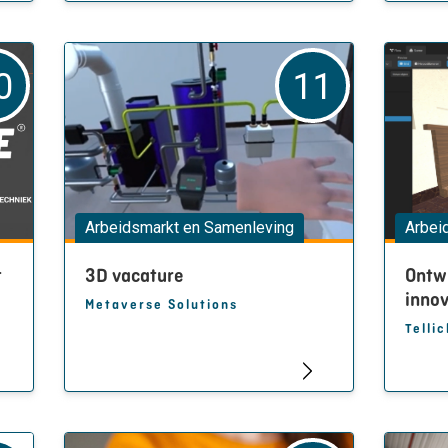
0
11
Arbeidsmarkt en Samenleving
Arbei
t
3D vacature
Ontw
innov
Metaverse Solutions
Telli