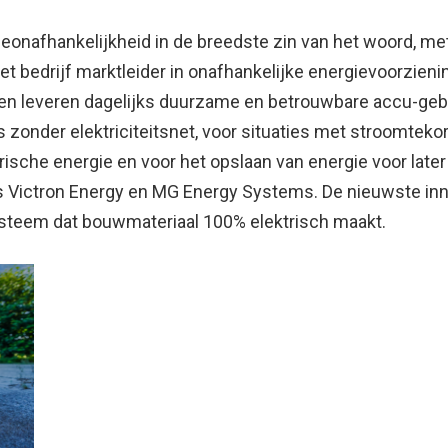
onafhankelijkheid in de breedste zin van het woord, met 
 het bedrijf marktleider in onafhankelijke energievoorzie
 en leveren dagelijks duurzame en betrouwbare accu-ge
 zonder elektriciteitsnet, voor situaties met stroomteko
rische energie en voor het opslaan van energie voor late
Victron Energy en MG Energy Systems. De nieuwste inno
steem dat bouwmateriaal 100% elektrisch maakt.