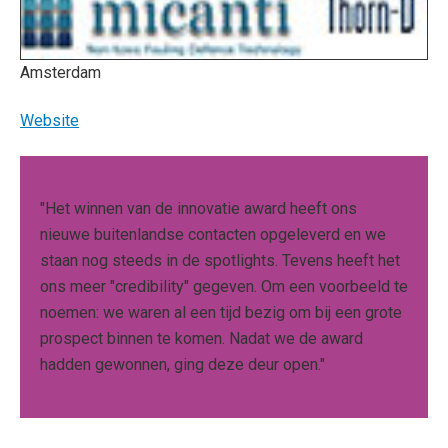
Amsterdam
Website
"Het winnen van de innovatie award heeft ons
nieuwe buitenlandse contacten opgeleverd en we
staan nog steeds in de spotlights. Tevens heeft het
ons meer "credibility" gegeven. Om een voorbeeld te
noemen: we waren al een tijd bezig om bij een grote
prospect binnen te komen. Nadat we de award
hadden gewonnen, ging deze deur open."