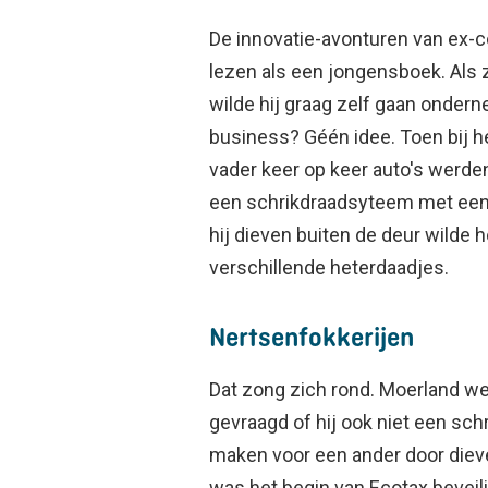
De innovatie-avonturen van ex
lezen als een jongensboek. Als
wilde hij graag zelf gaan onder
business? Géén idee. Toen bij he
vader keer op keer auto's werden
een schrikdraadsyteem met ee
hij dieven buiten de deur wilde h
verschillende heterdaadjes.
Nertsenfokkerijen
Dat zong zich rond. Moerland wer
gevraagd of hij ook niet een sc
maken voor een ander door dieve
was het begin van Ecotax beveili