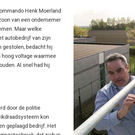
-commando Henk Moerland
 zoon van een ondernemer
nemen. Maar welke
t autobedrijf van zijn
 gestolen, bedacht hij
n hoog voltage waarmee
ouden. Al snel had hij
d door de politie
hrikdraadsysteem kon
n geplaagd bedrijf. Het
gingstechniek, dat zich in