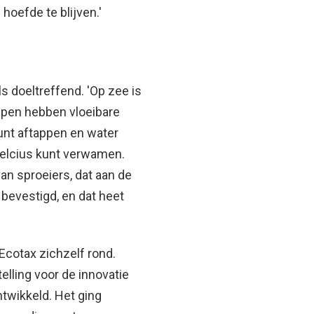
oefde te blijven.'
s doeltreffend. 'Op zee is
epen hebben vloeibare
unt aftappen en water
Celcius kunt verwamen.
n sproeiers, dat aan de
 bevestigd, en dat heet
Ecotax zichzelf rond.
elling voor de innovatie
twikkeld. Het ging