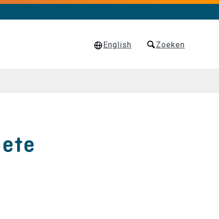
English
Zoeken
hete