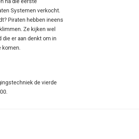
 na die eerste
iraten Systemen verkocht.
ndt? Piraten hebben ineens
 klimmen. Ze kijken wel
d die er aan denkt om in
e komen.
gingstechniek de vierde
00.