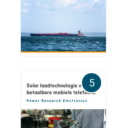
5
Solar laadtechnologie voor
betaalbare mobiele telefoons
op zonne-energie
Power Research Electronics