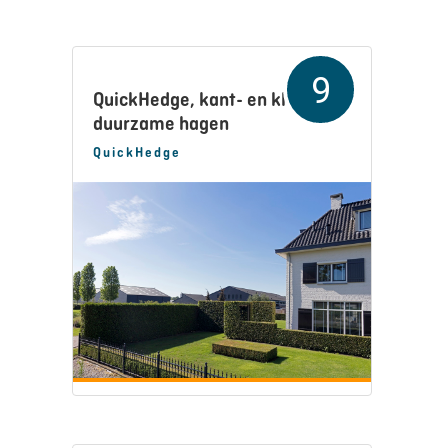
9
QuickHedge, kant- en klare
duurzame hagen
QuickHedge