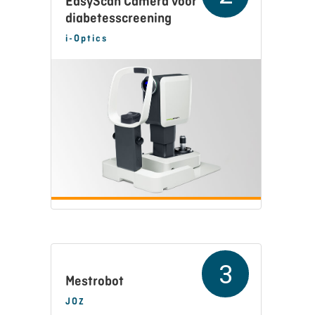
EasyScan Camera voor
diabetesscreening
i-Optics
3
Mestrobot
JOZ