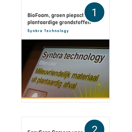
1
BioFoam, groen piepschuim uit
plantaardige grondstoffen
Synbra Technology
2