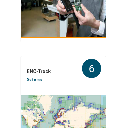
6
ENC-Track
Datema