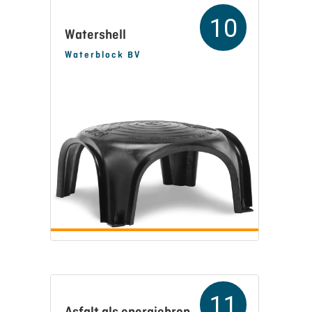
10
Watershell
Waterblock BV
11
Asfalt als energiebron