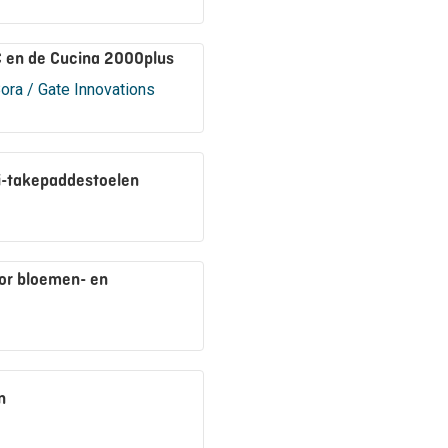
 en de Cucina 2000plus
ora / Gate Innovations
i-takepaddestoelen
or bloemen- en
n