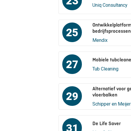
23
Uniq Consultancy
Ontwikkelplatform
25
bedrijfsprocessen
Mendix
Mobiele tubcleane
27
Tub Cleaning
Alternatief voor 
29
vloerbalken
Schipper en Meijer
De Life Saver
31