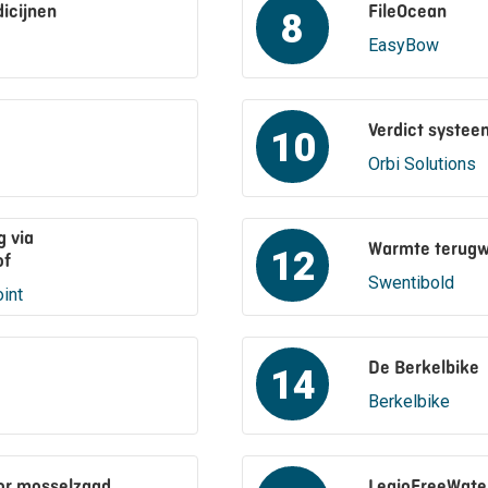
icijnen
FileOcean
8
EasyBow
Verdict systee
10
Orbi Solutions
 via
Warmte terugwi
12
of
Swentibold
int
De Berkelbike
14
Berkelbike
or mosselzaad
LegioFreeWate