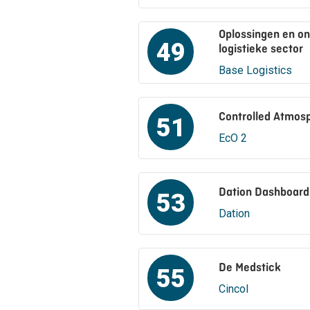
Oplossingen en on
49
logistieke sector
Base Logistics
Controlled Atmos
51
EcO 2
Dation Dashboard
53
Dation
De Medstick
55
Cincol