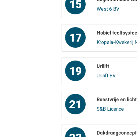
15
West 6 BV
Mobiel teeltsyste
17
Kropsla-Kwekerij
Urilift
19
Urilift BV
Roestvrije en lich
21
S&B Licence
Dakdraagconcept