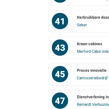
Herbruikbare doo
41
Seker
Kraan cabines
43
Merford Cabin Indu
Proces innovatie
45
Carrosseriebedrijf
Dienstverlening i
47
Bernardt Verhuizi