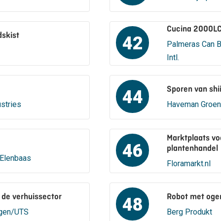
Cucina 2000LC
dskist
42
Palmeras Can B
Intl.
Sporen van shi
44
stries
Haveman Groen
Marktplaats vo
46
plantenhandel
 Elenbaas
Floramarkt.nl
n de verhuissector
Robot met oge
48
ngen/UTS
Berg Produkt