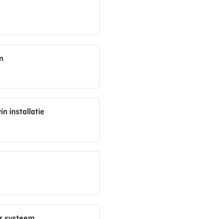
m
n installatie
r systeem