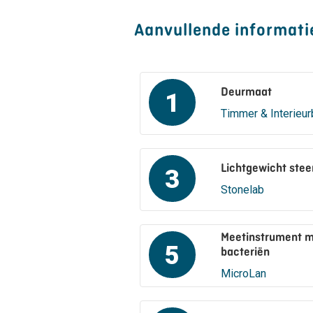
Aanvullende informati
Deurmaat
1
Timmer & Interieur
Lichtgewicht stee
3
Stonelab
Meetinstrument m
5
bacteriën
MicroLan