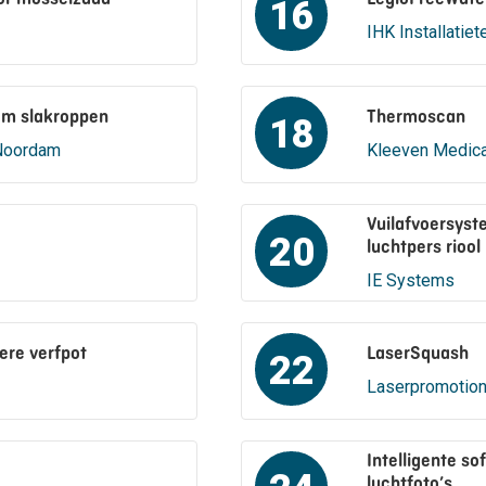
16
IHK Installatie
em slakroppen
Thermoscan
18
 Noordam
Kleeven Medica
Vuilafvoersyst
20
luchtpers riool
IE Systems
tere verfpot
LaserSquash
22
Laserpromotio
Intelligente so
luchtfoto’s