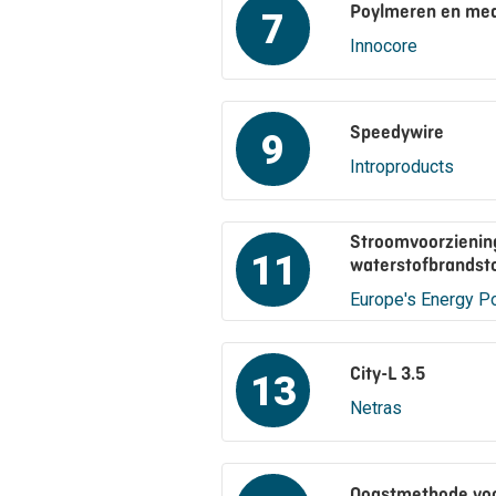
Poylmeren en med
7
Innocore
Speedywire
9
Introproducts
Stroomvoorziening
11
waterstofbrandst
Europe's Energy Po
City-L 3.5
13
Netras
Oogstmethode vo