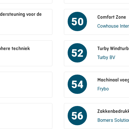
dersteuning voor de
Comfort Zone
50
Cowhouse Inter
phere techniek
Turby Windturb
52
Turby BV
Machinaal voe
54
Frybo
Zakkenbedruk
56
Bomers Solutio