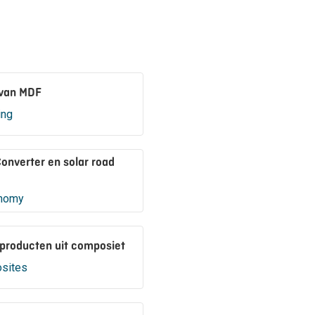
van MDF
ing
nverter en solar road
onomy
producten uit composiet
sites