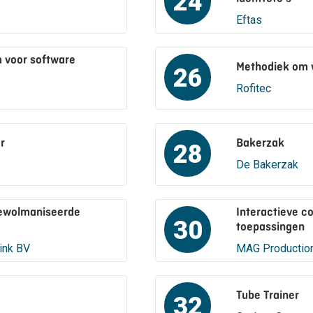
24
Eftas
 voor software
Methodiek om w
26
Rofitec
r
Bakerzak
28
De Bakerzak
gewolmaniseerde
Interactieve 
30
toepassingen
ink BV
MAG Productio
Tube Trainer
32