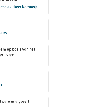
techniek Hans Korstanje
l BV
eem op basis van het
 principe
ns
ftware analyseert