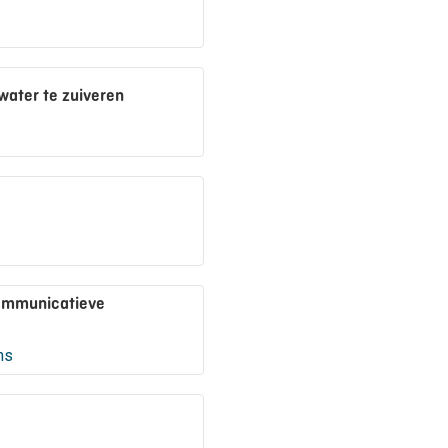
ater te zuiveren
communicatieve
ns