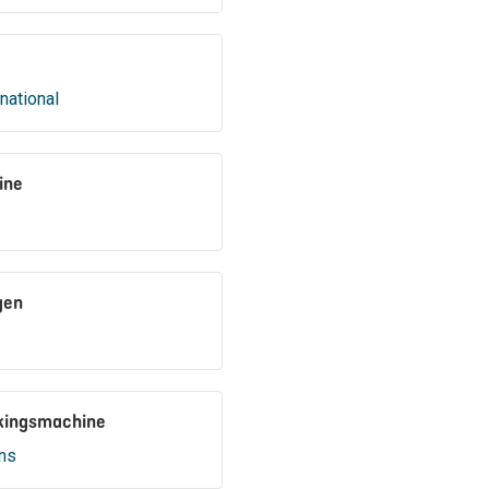
national
ine
gen
kingsmachine
ns