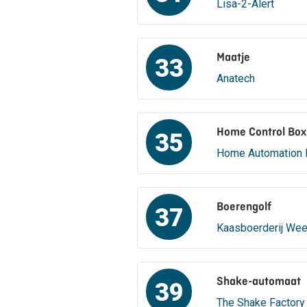
Lisa-2-Alert
Maatje
33
Anatech
Home Control Box
35
Home Automation 
Boerengolf
37
Kaasboerderij Wee
Shake-automaat
39
The Shake Factory