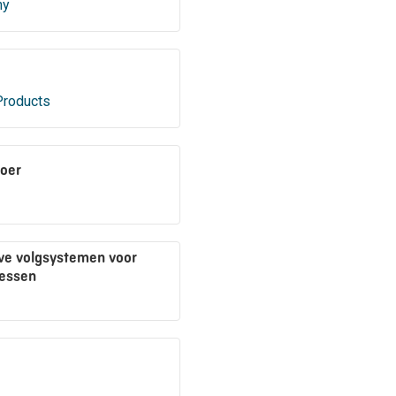
ny
Products
loer
ve volgsystemen voor
essen