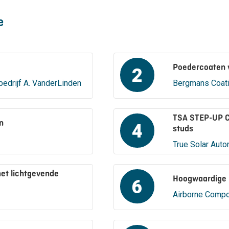
e
Poedercoaten 
2
bedrijf A. VanderLinden
Bergmans Coat
TSA STEP-UP Co
n
4
studs
True Solar Aut
et lichtgevende
Hoogwaardige 
6
Airborne Compo