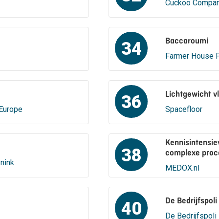
Cuckoo Compa
Baccaroumi
34
Farmer House 
Lichtgewicht v
36
Europe
Spacefloor
Kennisintensie
38
complexe proc
nink
MEDOX.nl
De Bedrijfspoli
40
De Bedrijfspoli