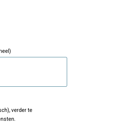
neel)
ensten.