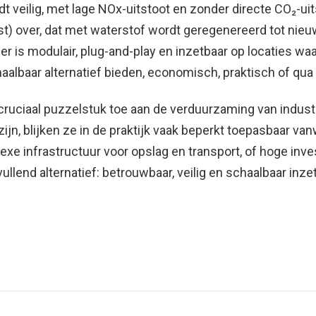
t veilig, met lage NOx-uitstoot en zonder directe CO₂-uits
oest) over, dat met waterstof wordt geregenereerd tot nieu
oiler is modulair, plug-and-play en inzetbaar op locaties 
haalbaar alternatief bieden, economisch, praktisch of qua 
ruciaal puzzelstuk toe aan de verduurzaming van industri
zijn, blijken ze in de praktijk vaak beperkt toepasbaar 
exe infrastructuur voor opslag en transport, of hoge inve
vullend alternatief: betrouwbaar, veilig en schaalbaar inze